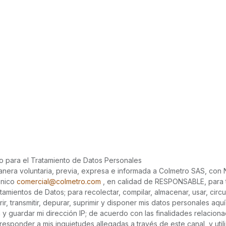
o para el Tratamiento de Datos Personales
anera voluntaria, previa, expresa e informada a Colmetro SAS, con
ónico
comercial@colmetro.com
, en calidad de RESPONSABLE, para t
atamientos de Datos; para recolectar, compilar, almacenar, usar, circul
erir, transmitir, depurar, suprimir y disponer mis datos personales a
y guardar mi dirección IP; de acuerdo con las finalidades relacion
responder a mis inquietudes allegadas a través de este canal, y util