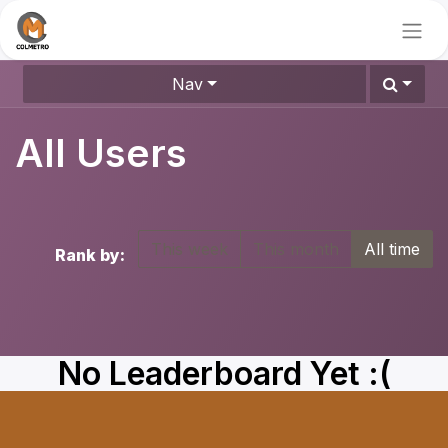
Nav
All Users
This week
This month
All time
Rank by:
No Leaderboard Yet :(