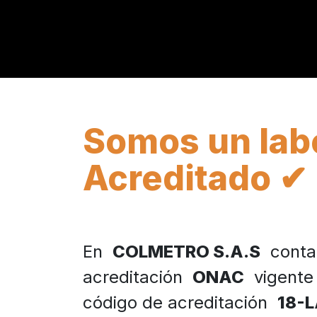
Somos un lab
Acreditado ✔
En
COLMETRO S.A.S
conta
acreditación
ONAC
vigente 
código de acreditación
18-