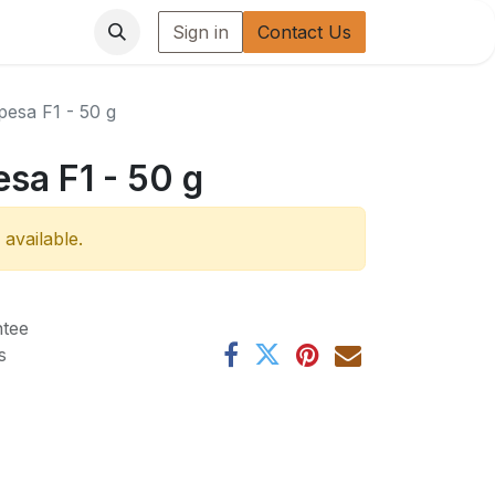
Sign in
Contact Us
pesa F1 - 50 g
esa F1 - 50 g
 available.
tee
s