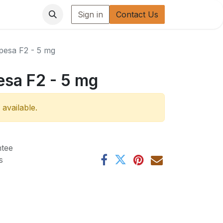
Sign in
Contact Us
 pesa F2 - 5 mg
esa F2 - 5 mg
 available.
tee
s