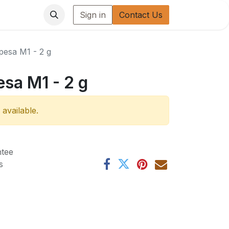
Sign in
Contact Us
pesa M1 - 2 g
esa M1 - 2 g
 available.
tee
s