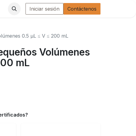
Iniciar sesión
Contáctenos
olúmenes 0.5 µL ≤ V ≤ 200 mL
pequeños Volúmenes
 200 mL
ertificados?