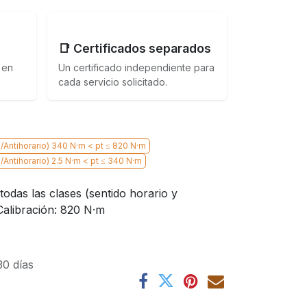
📑 Certificados separados
 en
Un certificado independiente para
cada servicio solicitado.
H/Antihorario) 340 N·m < pt ≤ 820 N·m
/Antihorario) 2.5 N·m < pt ≤ 340 N·m
 todas las clases (sentido horario y
 Calibración: 820 N·m
30 días