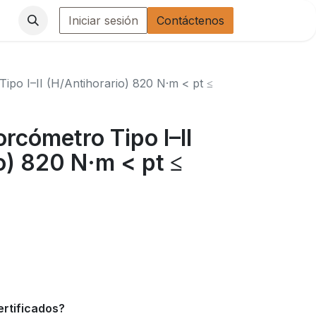
Iniciar sesión
Contáctenos
ipo I–II (H/Antihorario) 820 N·m < pt ≤
orcómetro Tipo I–II
o) 820 N·m < pt ≤
ertificados?