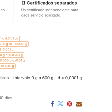
📑 Certificados separados
 en
Un certificado independiente para
cada servicio solicitado.
 g d:0.1/1 µg
 220 g d=0.00001 g
 d=0.001 g
0 g d≥0.01/0.1 g
30 000 g d≥0.01 g
d= 0.1/1 g
ítica – Intervalo 0 g a 600 g – d = 0,0001 g
30 días