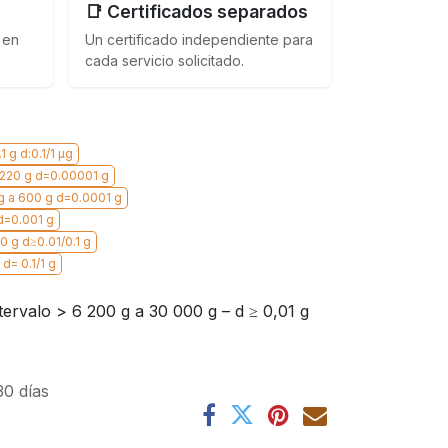
📑 Certificados separados
 en
Un certificado independiente para
cada servicio solicitado.
 g d:0.1/1 µg
 220 g d=0.00001 g
 g a 600 g d=0.0001 g
 d=0.001 g
0 g d≥0.01/0.1 g
d= 0.1/1 g
tervalo > 6 200 g a 30 000 g – d ≥ 0,01 g
30 días