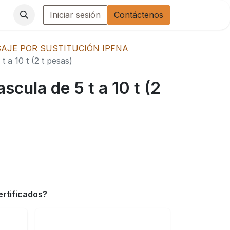
Iniciar sesión
Contáctenos
AJE POR SUSTITUCIÓN IPFNA
t a 10 t (2 t pesas)
scula de 5 t a 10 t (2
ertificados?